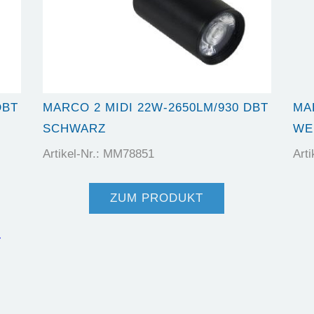
DBT
MARCO 2 MIDI 22W-2650LM/930 DBT
MA
SCHWARZ
WEI
Artikel-Nr.: MM78851
Art
ZUM PRODUKT