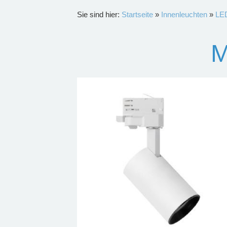
Sie sind hier:
Startseite
»
Innenleuchten
»
LED
M